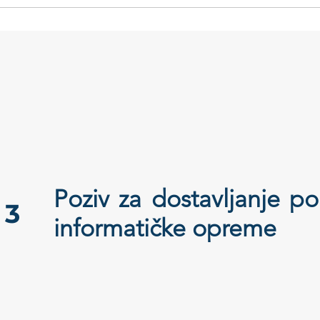
i
​Poziv za dostavljanje 
R 3
informatičke opreme