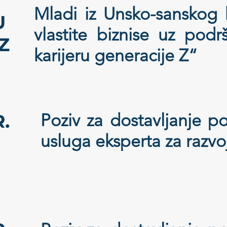
Mladi iz Unsko-sanskog
U
vlastite biznise uz podr
 Z
karijeru generacije Z“
.
Poziv za dostavljanje 
usluga eksperta za razvo