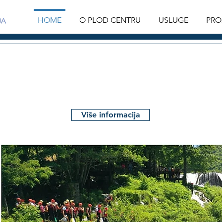
HOME
O PLOD CENTRU
USLUGE
PRO
zvoj turizma u U
Više informacija