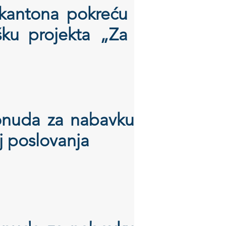
 kantona pokreću
šku projekta „Za
ponuda za nabavku
j poslovanja