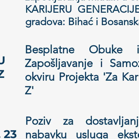
KARIJERU GENERACIJE 
gradova: Bihać i Bosans
Besplatne Obuke 
U
Zapošljavanje i Samo
Z
okviru Projekta 'Za Kar
Z'
Poziv za dostavlja
 23
nabavku usluga ekste