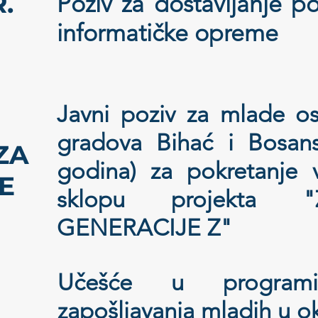
.
Poziv za dostavljanje 
informatičke opreme
Javni poziv za mlade o
gradova Bihać i Bosan
ZA
godina) za pokretanje v
E
sklopu projekta 
GENERACIJE Z"
Učešće u progra
zapošljavanja mladih u o