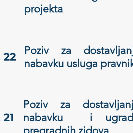
projekta
Poziv za dostavlj
 22
nabavku usluga pravni
Poziv za dostavlja
 21
nabavku i ugradn
pregradnih zidova