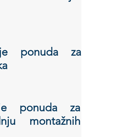
anje ponuda za
ka
nje ponuda za
ju montažnih