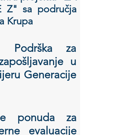
Z" sa područja
ka Krupa
i Podrška za
zapošljavanje u
ijeru Generacije
nje ponuda za
rne evaluacije