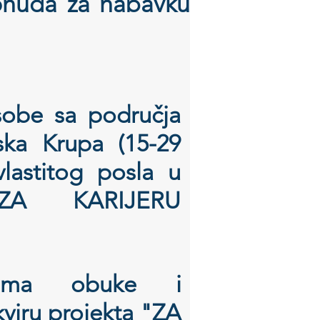
ponuda za nabavku
sobe sa područja
ska Krupa (15-29
lastitog posla u
"ZA KARIJERU
mima obuke i
kviru projekta "ZA