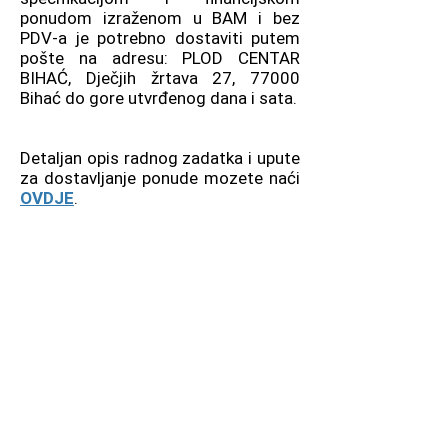
ponudom izraženom u BAM i bez
PDV-a je potrebno dostaviti putem
pošte na adresu: PLOD CENTAR
BIHAĆ, Dječjih žrtava 27, 77000
Bihać do gore utvrđenog dana i sata.
Detaljan opis radnog zadatka i upute
za dostavljanje ponude mozete naći
OVDJE
.
+387 37 220 690
Dječijih žrtava 27
Bihać 77000