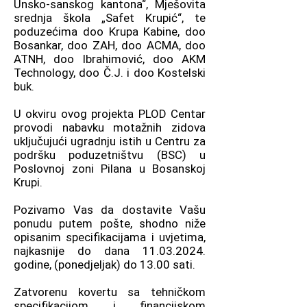
Unsko-sanskog kantona“, Mješovita
srednja škola „Safet Krupić“, te
poduzećima doo Krupa Kabine, doo
Bosankar, doo ZAH, doo ACMA, doo
ATNH, doo Ibrahimović, doo AKM
Technology, doo Č.J. i doo Kostelski
buk.
U okviru ovog projekta PLOD Centar
provodi nabavku motažnih zidova
uključujući ugradnju istih u Centru za
podršku poduzetništvu (BSC) u
Poslovnoj zoni Pilana u Bosanskoj
Krupi.
Pozivamo Vas da dostavite Vašu
ponudu putem pošte, shodno niže
opisanim specifikacijama i uvjetima,
najkasnije do dana 11.03.2024.
godine, (ponedjeljak) do 13.00 sati.
Zatvorenu kovertu sa tehničkom
specifikacijom i financijskom