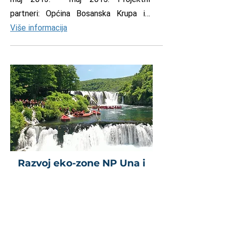
partneri: Općina Bosanska Krupa i…
Više informacija
Razvoj eko-zone NP Una i
obogaćivanje njegove
turističke ponude
Ukupna vrijednost: 438,295.00 eura
Donator: DEU Period implementacije: