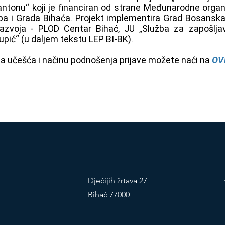
ntonu“ koji je financiran od strane Međunarodne organ
pa i Grada Bihaća. Projekt implementira Grad Bosanska 
razvoja - PLOD Centar Bihać, JU „Služba za zapošlja
upić“ (u daljem tekstu LEP BI-BK).
ima učešća i načinu podnošenja prijave možete naći na
OV
Dječijih žrtava 27
Bihać 77000