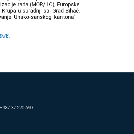
izacije rada (MOR/ILO), Europske
Krupa u suradnji sa: Grad Bihać,
vanje Unsko-sanskog kantona“ i
DJE
.
+387 37 220 690