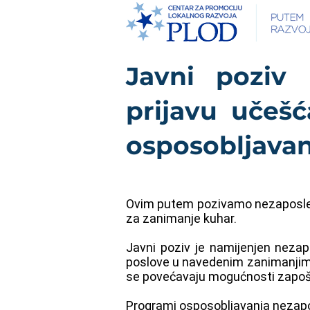
Javni poziv
prijavu učeš
osposobljava
Ovim putem pozivamo nezaposlen
za zanimanje kuhar.
Javni poziv je namijenjen neza
poslove u navedenim zanimanjima
se povećavaju mogućnosti zapoš
Programi osposobljavanja nezapos