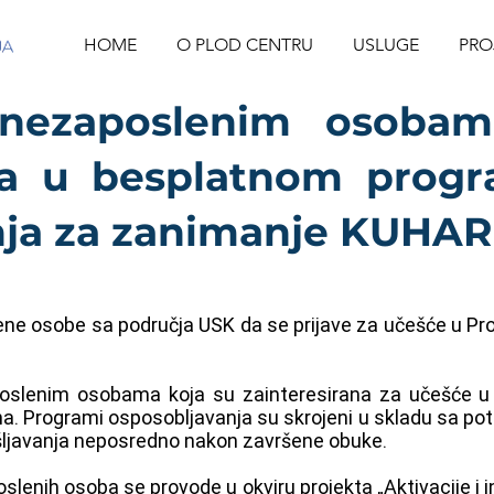
HOME
O PLOD CENTRU
USLUGE
PRO
 nezaposlenim osoba
ća u besplatnom prog
nja za zanimanje KUHAR
e osobe sa područja USK da se prijave za učešće u Pr
poslenim osobama koja su zainteresirana za učešće 
. Programi osposobljavanja su skrojeni u skladu sa p
ljavanja neposredno nakon završene obuke.
lenih osoba se provode u okviru projekta „Aktivacije i 