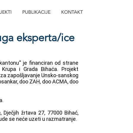
JEKTI
PUBLIKACIJE
KONTAKT
uga eksperta/ice
kantonu“ je financiran od strane
Krupa i Grada Bihaća. Projekt
a za zapošljavanje Unsko-sanskog
Bosankar, doo ZAH, doo ACMA, doo
a.
ječjih žrtava 27, 77000 Bihać,
ude se neće uzeti u razmatranje.