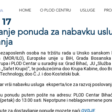
HOME
O PLOD CENTRU
USLUGE
PRO
 17
janje ponuda za nabavku usl
anja
je nezaposlenih osoba na tržištu rada u Unsko sanskom 
 (MOR/ILO), Europske unije u BiH, Grada Bosanska 
upa i PLOD Centar u suradnji sa: Grad Bihać, JU „Služb
a „Safet Krupić“, te poduzećima doo Krupa Kabine, doo 
echnology, doo Č.J. i doo Kostelski buk.
ar vrši nabavku usluga eksperta/ice za razvoj poslovanj
 ponudu putem pošte na adresu: PLOD Centar Bihać, D
, (petak) do 13.00 sati. Nepotpune i neblagovremene pon
upute za dostavljanje ponude mozete naći
OVDJE
.