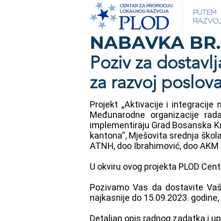
NABAVKA BR.
Poziv za dostavl
za razvoj poslov
Projekt „Aktivacije i integraci
Međunarodne organizacije rada
implementiraju Grad Bosanska Kr
kantona“, Mješovita srednja škol
ATNH, doo Ibrahimović, doo AKM T
U okviru ovog projekta PLOD Cent
Pozivamo Vas da dostavite Vašu
najkasnije do 15.09.2023. godine
Detaljan opis radnog zadatka i 