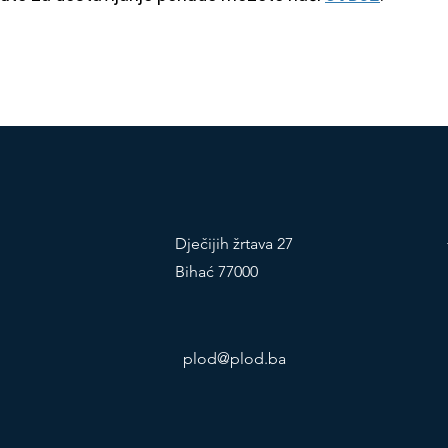
Dječijih žrtava 27
Bihać 77000
plod@plod.ba