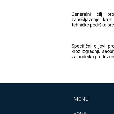
Generalni cilj pr
zapošljavenje kroz
tehničke podrške pr
Specifični ciljevi 
kroz izgradnju saob
za podršku preduzeć
MENU
HOME