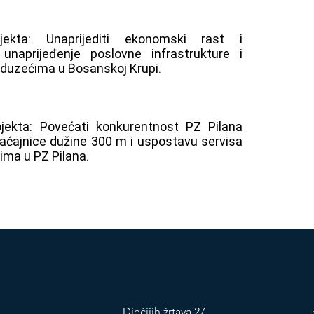
ojekta: Unaprijediti ekonomski rast i
 unaprijeđenje poslovne infrastrukture i
eduzećima u Bosanskoj Krupi.
projekta: Povećati konkurentnost PZ Pilana
raćajnice dužine 300 m i uspostavu servisa
ima u PZ Pilana.
Dječijih žrtava 27