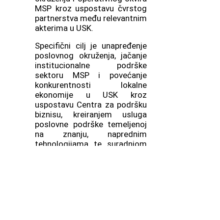
MSP kroz uspostavu čvrstog
partnerstva među relevantnim
akterima u USK.
Specifični cilj je unapređenje
poslovnog okruženja, jačanje
institucionalne podrške
sektoru MSP i povećanje
konkurentnosti lokalne
ekonomije u USK kroz
uspostavu Centra za podršku
biznisu, kreiranjem usluga
poslovne podrške temeljenoj
na znanju, naprednim
tehnologijama te suradnjom
relevantnih aktera u zajednici.