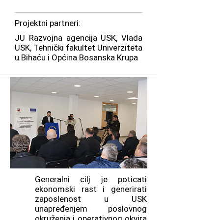
Projektni partneri:
JU Razvojna agencija USK, Vlada
USK, Tehnički fakultet Univerziteta
u Bihaću i Općina Bosanska Krupa
Generalni cilj je poticati
ekonomski rast i generirati
zaposlenost u USK
unapređenjem poslovnog
okruženja i operativnog okvira